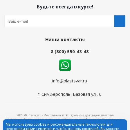
Будьте всегда в курсе!
Наши контакты
8 (800) 550-43-48
info@plastsvar.ru
г. Симферополь, Базовая ул., 6
2026 © Пластсвар - Инструмент и оборудование для сварки пластика
Интернет-сайт носит исключительно информационный характер. Он не является
объектом рекламы и ни при каких условиях не является публичной офертой,
Мы используем cookies и рекомендательные технологии для
определяемой положениями ч.2 ст.437 Гражданского кодекса Российской Федерации.
персонализации сервисов и удобства пользователей. Вы можете