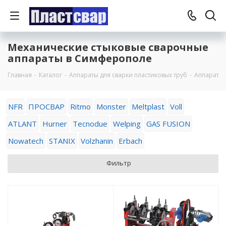
Механические стыковые сварочные
аппараты в Симферополе
Главная
-
Каталог
-
Аппараты для сварки пластиковых труб
-
Аппараты 
NFR
ПРОСВАР
Ritmo
Monster
Meltplast
Voll
ATLANT
Hurner
Tecnodue
Welping
GAS FUSION
Nowatech
STANIX
Volzhanin
Erbach
Фильтр