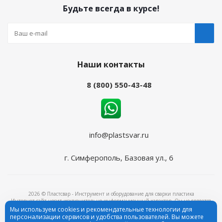
Будьте всегда в курсе!
Наши контакты
8 (800) 550-43-48
info@plastsvar.ru
г. Симферополь, Базовая ул., 6
2026 © Пластсвар - Инструмент и оборудование для сварки пластика
Интернет-сайт носит исключительно информационный характер. Он не является
объектом рекламы и ни при каких условиях не является публичной офертой,
Мы используем cookies и рекомендательные технологии для
определяемой положениями ч.2 ст.437 Гражданского кодекса Российской Федерации.
персонализации сервисов и удобства пользователей. Вы можете
ИНН: 2311247999, ОГРН: 1172375091899