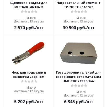
Щелевая насадка для
Нагревательный элемент
MLT3400, 70х10мм
TP-200 TF Rotorica
Много
Много
Доставка с 13 августа
Доставка с 13 августа
2 570
руб.
/шт
30 900
руб.
/шт
Нож для подрезки и
Груз дополнительный для
зачистки СварПом
сварочного автомата СП51
UME-01037 СварПом
Много
Доставка с 12 августа
Много
Доставка с 12 августа
5 202
руб.
/шт
6 345
руб.
/шт