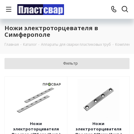
Ножи электроторцевателя в
Симферополе
Главная
-
Каталог
-
Аппараты для сварки пластиковых труб
-
Комплект
Фильтр
Ножи
Ножи
электроторцевателя
электроторцевателя