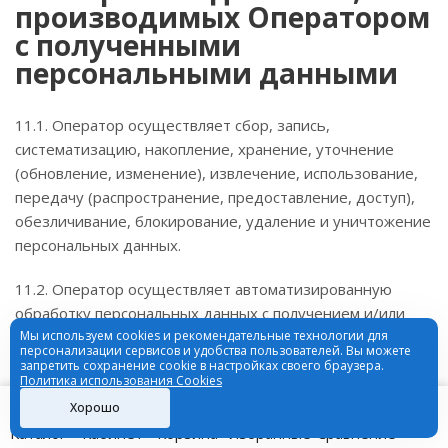
производимых Оператором
с полученными
персональными данными
11.1. Оператор осуществляет сбор, запись,
систематизацию, накопление, хранение, уточнение
(обновление, изменение), извлечение, использование,
передачу (распространение, предоставление, доступ),
обезличивание, блокирование, удаление и уничтожение
персональных данных.
11.2. Оператор осуществляет автоматизированную
обработку персональных данных с получением и/или
передачей полученной информации по информационно-
Мы используем cookies и рекомендательные технологии для
персонализации сервисов и удобства пользователей. Вы можете
телекоммуникационным сетям или без таковой.
запретить сохранение cookie в настройках своего браузера.
Политика использования Cookies
Хорошо
12. Трансграничная
Каталог
Кабинет
Корзина
Избранные
Сравнение