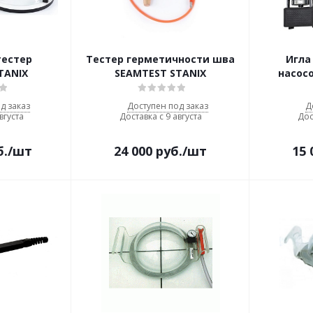
тестер
Тестер герметичности шва
Игла
TANIX
SEAMTEST STANIX
насос
д заказ
Доступен под заказ
Д
вгуста
Доставка с 9 августа
Дос
б.
/шт
24 000
руб.
/шт
15 