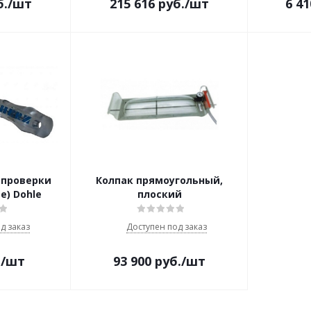
б.
/шт
215 616
руб.
/шт
6 41
 проверки
Колпак прямоугольный,
е) Dohle
плоский
д заказ
Доступен под заказ
.
/шт
93 900
руб.
/шт