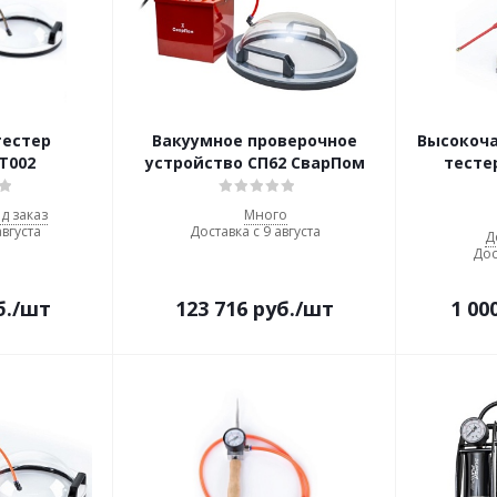
тестер
Вакуумное проверочное
Высокоч
 T002
устройство СП62 СварПом
тесте
д заказ
Много
августа
Доставка с 9 августа
Д
Дос
б.
/шт
123 716
руб.
/шт
1 00