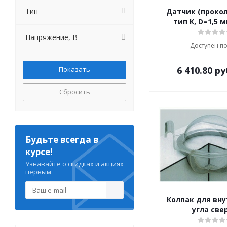
Тип
Датчик (прокол)
тип K, D=1,5 
Напряжение, В
Доступен по
6 410.80
ру
Сбросить
Будьте всегда в
курсе!
Узнавайте о скидках и акциях
первым
Колпак для вну
угла све