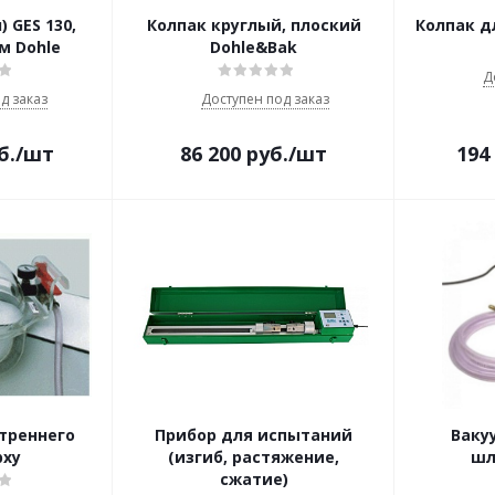
 GES 130,
Колпак круглый, плоский
Колпак д
мм Dohle
Dohle&Bak
Д
д заказ
Доступен под заказ
б.
/шт
86 200
руб.
/шт
194
треннего
Прибор для испытаний
Ваку
рху
(изгиб, растяжение,
шл
сжатие)