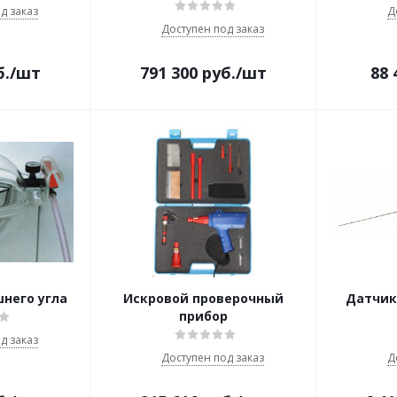
д заказ
Д
Доступен под заказ
б.
/шт
791 300
руб.
/шт
88 
него угла
Искровой проверочный
Датчик 
прибор
д заказ
Доступен под заказ
Д