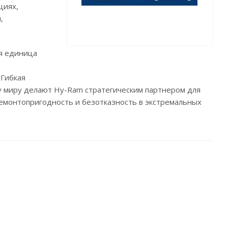
циях,
,
ая единица
 Гибкая
му миру делают Hy-Ram стратегическим партнером для
ремонтопригодность и безотказность в экстремальных