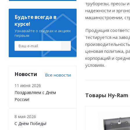
труборезы, прессы 
надежности и эргон
Будьте всегда в
машиностроении, стр
курсе!
Продукция соответст
Узнавайте о скидках и акциях
первым
тестируется на зав
производительностью
ценовая политика, р
корпораций и средне
условиях.
Новости
Все новости
11 июня 2026
Поздравляем с Днём
Товары Hy-Ram 
России!
8 мая 2026
С Днём Победы!