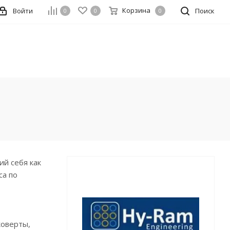
Корзина
Войти
Поиск
0
0
0
й себя как
са по
коверты,