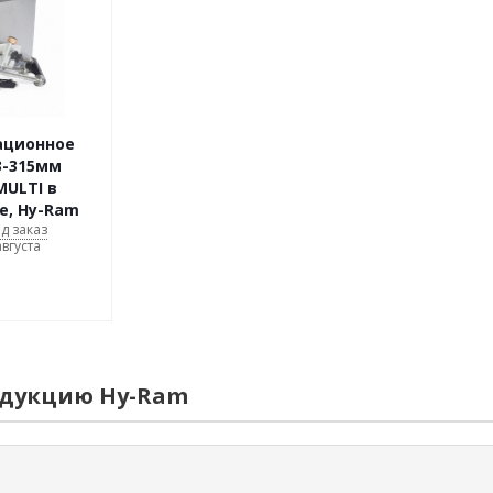
ационное
3-315мм
MULTI в
е, Hy-Ram
д заказ
августа
одукцию Hy-Ram