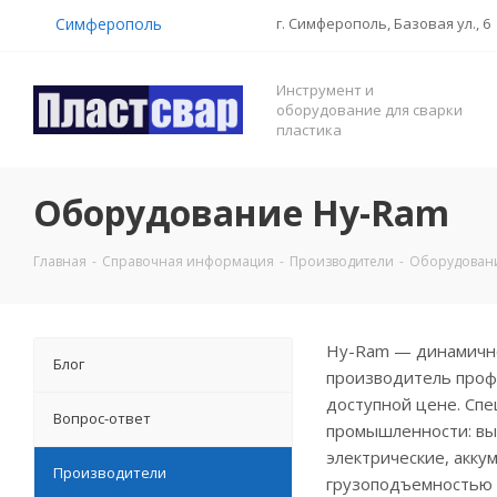
Симферополь
г. Симферополь, Базовая ул., 6
Инструмент и
оборудование для сварки
пластика
Оборудование Hy-Ram
Главная
-
Справочная информация
-
Производители
-
Оборудован
Hy-Ram — динамично
Блог
производитель проф
доступной цене. Сп
Вопрос-ответ
промышленности: вы
электрические, акк
Производители
грузоподъемностью о